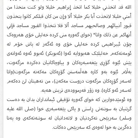
الله قد اتخذني خليلا كما اتخذ إبراهيم خليلا ولو كنت متخذا من
أمتي خليلا لاتخذت أبا بكر خليلا ألا وإن من كان قبلكم كانوا يتخذون
قبور أنبيائهم وصالحيهم مساجد ألا فلا تتخذوا القبور مساجد فإني
أنهاكم عن ذلك واتا* (خوای گه‌وره‌ منی کرده‌ خه‌لیلی خۆی هه‌روه‌ک
چۆن ئیبراهیمی کرده‌ خه‌لیلی خۆی وه‌ ئه‌گه‌ر له‌ پاش خۆم له‌
ئومه‌ته‌که‌م خه‌لیلێک هه‌بووایه‌ ئه‌وا (ئه‌بوبکر) ئه‌بوو ئه‌وه‌ ئه‌وانه‌ی
پێش ئێوه‌ گۆڕی پێغه‌مبه‌ره‌کان و پیاوچاکانیان ده‌کرده‌ مزگه‌وت،
به‌ڵام ئێوه‌ به‌و کاره‌ هه‌ڵمه‌ستن گۆڕه‌کان مه‌که‌نه‌ مزگه‌وت(واتا
له‌سه‌ر گۆڕه‌کان مزگه‌وت دروست مه‌که‌ن)‌، من نه‌هیتان لێ ده‌که‌م
له‌سه‌ر ئه‌و کاره‌). وه‌ زۆر فه‌رمووده‌ی تریش هه‌یه‌.
وه‌ ئومێده‌وارین که‌ خوای گه‌وره‌ تۆفیقی ئیمانداران بدان به‌ ده‌ست
گرتنیان به‌ سوننه‌تی ڕاستی و پاکی پێغه‌مبه‌ری خوا (صلى الله عليه
وسلم) سه‌رپێجی نه‌کردنیان و لانه‌دانیان له‌ سوننه‌ته‌که‌ی وه‌ په‌نا
ده‌گرین به‌ خوا له‌وه‌ی که‌ سه‌رپێجی ده‌کات.