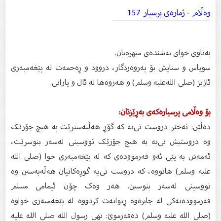
وەڵام - ژمارەی پرسیار 157
به‌ناوی خوای به‌شنده‌ی میهره‌بان.
سوپاس و ستایش بۆ په‌روه‌ردگار، دروود و ڕه‌حمه‌ت له‌ ‌پێغه‌مبه‌ری
ئازیز (صلی الله‌علیه‌ وسلم) و هه‌روه‌ها له‌ ئال و یارانی.
بۆ‌ وه‌ڵامی پرسیاره‌که‌ی به‌ڕێزتان:
ده‌ڵێن: نه‌خێر دروست نی‌یه‌ که‌ گۆڕ هه‌ڵبه‌سترێت به‌ هیچ جۆرێک
وه‌ دروستیش نی‌یه‌ به‌ هیچ جۆرێک نووسینی له‌سه‌ر بنوسرێت،
ئه‌مه‌ش به‌ پێی ئه‌و فه‌رمووده‌ی که‌ له‌ پێغه‌مبه‌ری خوا (صلى الله
عليه وسلم) هاتووه‌، که‌ دروست نی‌‌یه‌ گوڕه‌کانیان هه‌ڵه‌به‌ستن وه‌
نووسینی له‌سه‌ر بنوسین. هه‌ر وه‌ک چۆن ئیمامی مسلم
فه‌رمووده‌یه‌کی له‌ جابره‌وه‌ ڕیوایه‌ت کردووه‌ له‌ پێغه‌مبه‌ری خواوه‌
(صلى الله عليه وسلم) ده‌فه‌رموێ: نهى رسول الله صلى الله عليه