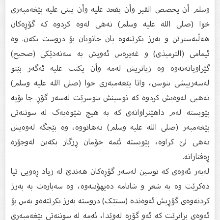
وسلم أن يجصص القبر وأن يقعد عليه وأن يبنى عليه پێغه‌مبه‌ری
خوا (صلى الله عليه وسلم) نه‌هی له‌وه‌ کردوه‌ که‌ گۆڕه‌کان
هه‌ڵبه‌سترێن و به‌رز بکرێنه‌وه‌ یان خانویان بۆ دروست بکه‌ن. وه‌
ئیمامی (الترمیذی) و غه‌یره‌س ئه‌ویش به‌ سه‌نه‌دێکی (صحیح)
گێراویانه‌ته‌وه‌ وه‌ زیاتریش له‌مه ‌وأن يكتب عليه ئه‌گه‌ر بێتو
له‌سه‌رییشی بنوسن، واتا پێغه‌مبه‌ری خوا (صلى الله عليه وسلم)
نه‌هیی له‌وه‌یش کردوه‌ که‌ نوسینش بنوسرێت له‌سه‌ر گۆڕ. جا بۆیه‌
پێویسته‌ له‌م داهێنراوانه‌ی که‌ به‌ هیچ شێوه‌یه‌ک له‌ سوننه‌تی
پێغه‌مبه‌ر (صلى الله عليه وسلم) نه‌هاتووه‌، وه‌ بێجگه‌ له‌وه‌یش
نه‌هی لێ کراوه‌، پێویسته‌ ئێمه‌ خۆمان ڕزگار بکه‌ین له‌وجۆره‌
ڕه‌فتارانه‌.
له‌به‌ر ئه‌وه‌ی که‌ نوسین له‌سه‌ر گۆڕه‌کان هه‌ندێ له‌ زیاد ڕه‌ویی تیا
ده‌کرێت وه‌ به‌ شعر و شانامه‌ ده‌یهۆننه‌وه‌، وه‌ سه‌باره‌ت به‌ به‌رز
کردنه‌وه‌ی گۆڕیش ئه‌وه‌نده‌ (بستێک) دروسته‌ به‌رز بکرێته‌ه‌و به‌س بۆ
ئه‌وه‌ی بزانرێت که‌ ئه‌و گۆڕه‌ له‌وێدا‌، ئه‌مه‌ له‌ سوننه‌تی پێغه‌مبه‌ری