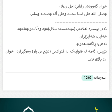
خوای گه‌وره‌ش زاناتره‌(جل وعلا).‌
وصلى الله على نبینا محمد وعلى آله وصحبه وسلم.
.....................................................................
ئه‌م پرسیاره‌ له‌لایه‌ن (موحه‌ممه‌د بیلال)ه‌وه‌ وه‌ڵامدراوه‌ته‌وه‌.
خه‌لیل: هه‌ڵبژێراو.
نه‌هی: ڕێگه‌پێنه‌دراو.
تێبینی: ئه‌مه‌ له‌ فتوایه‌ک له‌ فتواکانی (شێخ بن باز) وه‌رگیراوه‌ _خوای
لێ ڕازی بێ_
سەردان:
1249