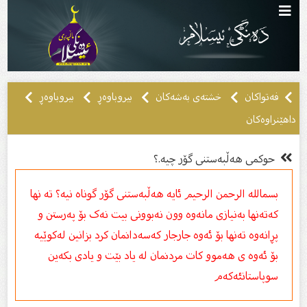
فەتواکان
خشتەی بەشەکان
بیروباوەڕ
بیروباوه‌ڕ
داهێنراوه‌کان
حوکمی هه‌ڵبه‌ستنی گۆر چیە.؟
بسمالله الرحمن الرحیم ئایه‌ هه‌ڵبه‌ستنی گۆر گوناه نیه‌؟ ته نها
که‌ته‌نها به‌نیازی مانه‌وه وون نه‌بوونی بیت نه‌ک بۆ په‌رستن و
پڕانه‌وه‌ ته‌نها بۆ ئه‌وه‌ جارجار که‌سه‌دانمان کرد بزانین له‌کوێیه‌
بۆ ئه‌وه ی هه‌موو کات مردنمان له یاد بێت و یادی بکه‌ین
سوپاستانئه‌که‌م