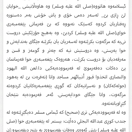
ئیسلامه‌وه‌ هاتووه‌(صلى الله عليه وسلم) وه‌ هاوه‌ڵانیشی _خوایان
لێ ڕازی بێ_ له‌سه‌ر ده‌می خۆی و پاش خۆشی به‌م ده‌ستوره‌
ڕه‌فتاریان کردوه‌ که‌سێک نه‌بووه‌ که‌ بێ فه‌رمانی پێغه‌مبه‌ری
خوای(صلى الله عليه وسلم) کردبێ، وه‌ به‌هیچ جۆرێکیش دروست
نی‌یه‌ که‌ مزگه‌وت بکرێته‌وه‌ له‌سه‌ریان یان بکرێنه‌ جێگای به‌ندایه‌تی و
خوا په‌رستی، وه‌ دروستیش نیه‌ که‌ چه‌تر و گومه‌ز و قسن و
مه‌رقه‌دیان بۆ دروست بکرێت، هه‌روه‌ک پێغه‌مبه‌ری خوا فه‌رمانمان
پێ ده‌کات ده‌فه‌رموێ له‌ فه‌رمووده‌یه‌کیی دا:لعن الله اليهود
والنصارى اتخذوا قبور أنبيائهم مساجد واتا (نه‌فره‌ت بێ له‌ یه‌هود
(جوله‌که‌کان) و نه‌سرانیه‌کان که‌ گوڕی پێغه‌مبه‌ره‌کانیان کردوه‌ته‌
مزگه‌وت، واتا جێگای خوداپه‌رستی. ئه‌م فه‌رموده‌یه‌ شێخان
گێڕاویانه‌ته‌وه‌.
وه‌ له‌ فه‌رمووده‌یه‌کی تری (صحیح) که‌ ئیمامی مسلم ده‌یگێڕێته‌وه‌ له‌
جندب کوڕی عبدالله البجلي ده‌ڵێت: بیستم له‌ پێغه‌مبه‌ری خوا (صلى
الله عليه وسلم) پێش ئه‌وه‌ی وه‌فات بفه‌رمووێ به‌ پێنج دیفه‌رموو:إن