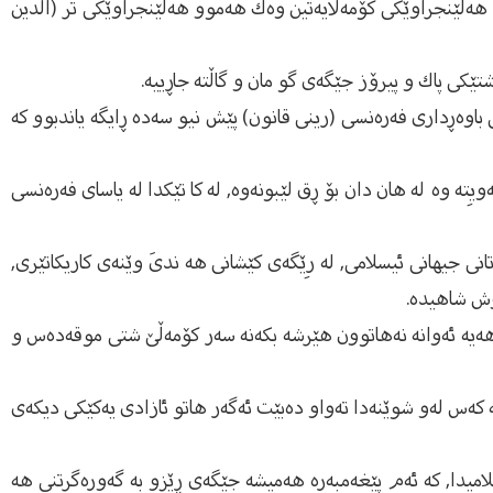
گشتى هه‌ڵێنجراوێكى كۆمه‌ڵایه‌تین وه‌ك هه‌موو هه‌ڵێنجراوێكى تر (الدین
وو شتێكى پاك و پیرۆز جێگه‌ى گو مان و گاڵته‌ جاڕییه‌.
 باوه‌ڕدارى فه‌ره‌نسى (رینى قانون) پێش نیو سه‌ده‌ ڕایگه‌ یاندبوو كه‌
ویِته‌ وه‌ له‌ هان دان بۆ ڕق لێبونه‌وه‌, له‌ كا تێكدا له‌ یاساى فه‌ره‌نسى
ڵاتانى جیهانى ئیسلامى, له‌ رِێگه‌ى كێشانى هه‌ ندىَ وێنه‌ى كاریكاتێرى,
ووش شاهیده‌.
هه‌یه‌ ئه‌وانه‌ نه‌هاتوون هێرشه‌ بكه‌نه‌ سه‌ر كۆمه‌ڵێ شتی موقه‌ده‌س و
كه‌ كه‌س له‌و شوێنه‌دا ته‌واو ده‌بێت ئه‌گه‌ر هاتو ئازادی یه‌كێكی دیكه‌ی
یدا, كه‌ ئه‌م پێغه‌مبه‌ره‌ هه‌میشه‌ جێگه‌ى ڕێزو به‌ گه‌وره‌گرتنی هه‌