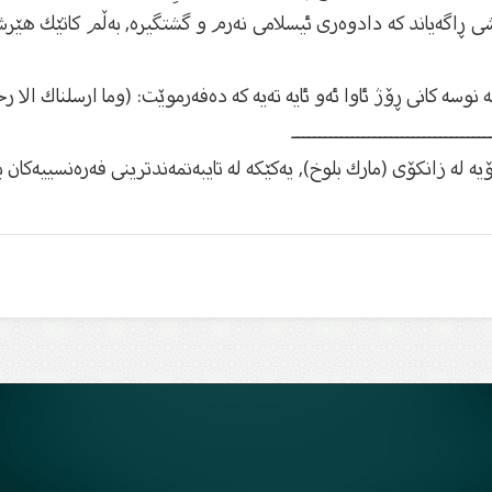
ئه‌وه‌شى ڕاگه‌یاند كه‌ دادوه‌رى ئیسلامى نه‌رم و گشتگیره‌, به‌ڵم كاتێك 
نوسه‌ كانى ڕۆژ ئاوا ئه‌و ئایه‌ ته‌یه‌ كه‌ ده‌فه‌رموێت: (وما ارسلناك الا ر
ـــــــــــــــــــــــــــــــــــــ
له‌ زانكۆى (مارك بلوخ), یه‌كێكه‌‌ له‌ تایبه‌تمه‌ندترینی فه‌ره‌نسییه‌كا