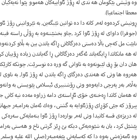
وه‌ وتیشى بێگومان هه‌ ندى له‌ ڕۆژ ئاواییه‌كان هه‌موو پێوا نه‌یه‌كیان 
معطا اجتماعیا).
ڕونیشى كرده‌وه‌ له‌م كاته‌ دا ده‌ توانین تێبگه‌ین, به‌ تێروانینى رِۆژ ئ
(جوفرا) داواى له‌ ڕۆژ ئاوا كرد ,چاو بخشێننه‌وه‌ به‌ ڕۆڵى راسته‌ قینه‌
نابێت مل كه‌چى باڵا ده‌ستى ده‌زگاكانى ڕاگه‌ یاندن بین به‌ بڵاو كردنه‌وه‌
له‌ هه‌ مانكاتدا ڕایگه‌یاند ئه‌گه‌ر ده‌زگاكانى ڕا گه‌یاندن زیاده‌ ڕۆییان ك
هان دان بۆ ڕق لێبونه‌وه‌ به‌ تاوانى گه‌ وره‌ ده‌ نوسرێت, چونكه‌ كارێكه
هه‌روه‌ ها وتى كه‌ هه‌ندى ده‌زگاى ڕاگه‌ یاندن له‌ ڕۆژ ئاوا, به‌ ناوى ل
به‌ڵام به‌ر په‌رچى دایه‌وه‌و وتى رِۆشنبیرى ئیسلامى پێویستى به‌ وانه‌
له‌ هه‌مان كاتدا ڕه‌خنه‌ى خۆى ئاڕاسته‌ى دامه‌ زراوه‌ مه‌ده‌ نیه‌ كانى 
پیرۆز كه‌ جێی كۆڕای ڕۆژئاوایه‌ به‌ گشتی، وه‌ك ئه‌مان به‌رامبه‌ر جیهان
له‌ دریژه‌ى قسه‌ كانیدا وتى له‌م بواره‌دا ڕۆژ ئاوا بنه‌مایه‌كی سه‌ره‌كى 
پێشێل كرد، یان به‌ شێوه‌یه‌كی دیكه‌ بێ ڕێز گرتنی ناخ و هه‌ستی به‌رامبه
وه‌ ئامه‌ژه‌شى به‌وه‌ دا كه‌ كه‌سایه‌تى پێغه‌مبه‌ر(صلى الله عليه وسلم