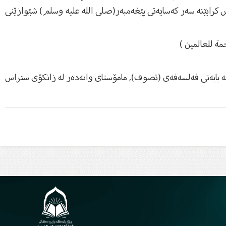
هێرش كرابێته‌ سه‌ر كه‌سایه‌تی پێغه‌مبه‌ر(صلى الله عليه وسلم) شێوازێنى
حمة للعالمين )
ن به‌ بابه‌تى فه‌لسه‌فه‌ى (تصوف), مامۆستاى وانه‌ده‌ر له‌ زانكۆى ستراس