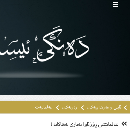
ئاینی و مەزهەبییەکان
ڕەوتەكان
عەلمانیەت
عه‌لمانێتیى ڕۆژئاوا نه‌یارى به‌هاكانه‌.!