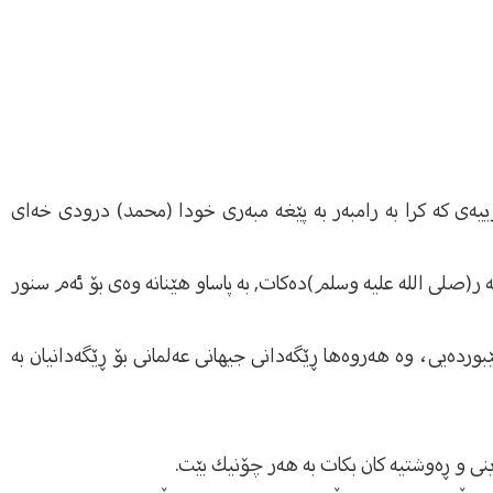
ییه‌ى كه‌ كرا به‌ رامبه‌ر به‌ پێغه‌ مبه‌رى خودا (محمد) درودى خه‌اى
غمبه‌ ر(صلى الله عليه وسلم)ده‌كات, به‌ پاساو هێنانه‌ وه‌ى بۆ ئه‌م سنور
لێبورده‌یی، وه‌ هه‌روه‌ها ڕێگه‌دانی جیهانی عه‌لمانی بۆ ڕێگه‌دانیان به‌
اینى و ڕه‌وشتیه‌ كان بكات به‌ هه‌ر چۆنیك بێت.