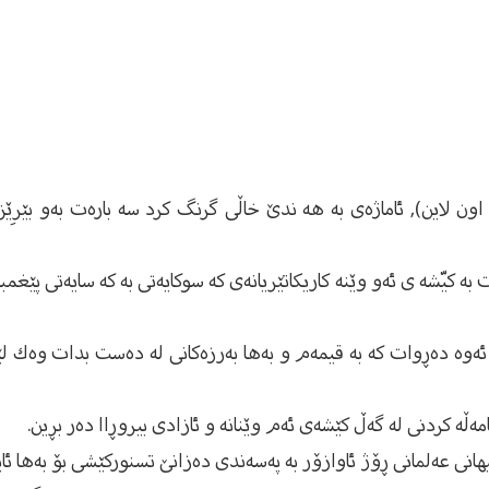
ون لاین), ئاماژه‌ى به‌ هه‌ ندێ خاڵى گرنگ كرد سه‌ باره‌ت به‌و بێرِێز
به‌ كیّشه‌ ى ئه‌و وێنه‌ كاریكاتێریانه‌ى كه‌ سوكایه‌تى به‌ كه‌ سایه‌تى پێ
و ئه‌وه‌ ده‌ڕوات كه‌ به‌ قیمه‌م و به‌ها به‌رزه‌كانی له‌ ده‌ست بدات وه‌ك 
مامه‌ڵه‌‌ كردنى له‌ گه‌ڵ كێشه‌ى ئه‌م وێنانه‌ و ئازادى بیروڕاا ده‌ر بڕین.
جیهانى عه‌لمانى ڕۆژ ئاوازۆر به‌ په‌سه‌ندى ده‌زانێ تسنوركێشى بۆ به‌ها ئ