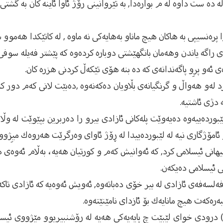
له‌ ده‌ ست داوه‌ له‌ م بواره‌دا, به‌ تێروانینى رۆژ ئاوا ئاینه‌ كان به‌ 
اوا پره‌نسیپى به‌ هاكان هیچ ماناو به‌هایه‌كى نه‌ ماوه‌ , له‌ كاتێكدا هه‌م
ى راگه‌ یاندن وهه‌مان بانگهێشتى دوباره‌ كرده‌وه‌ كه‌ پێشتر فه‌یله‌ سوفى
ى ئه‌و پرِو پاگه‌ندانه‌ى كه‌ ده‌ بنه‌ هۆى تێكه‌ڵ كردنى هزره‌ كان.
رد له‌و هه‌واڵ و گرنگیانه‌ی بڵاویان ده‌كه‌نه‌وه‌ ,ده‌بێت لانى كه‌م دور كه‌
‌ دژى ئاشتیه‌.
ێبورده‌ییه‌وه‌ ده‌یه‌وێت پله‌كانى ئازادى بیرو را ده‌ربرین بپێوێت له‌ و
و ئامۆژگاری نیه‌ له‌ لێبورده‌ییدا له‌ ڕۆژ ئاواى وه‌رگرێت هه‌روه‌ك میِژ
جیهانى ئیسلامى كرد, كه‌ ئه‌وانیش كه‌م و كورتیان هه‌یه، به‌ڵام ئه‌وه‌ی 
ی ئیسلامی ده‌یكه‌ن.‌
فه‌لسه‌فه‌ى ئازادى له‌ بیر خۆى ده‌باته‌وه‌, ئه‌ویش ئه‌وه‌یه‌ كه‌ ئازادی تا
‌ره‌كه‌ت هیچ مانایه‌ك بۆ ئازدای نامێنێته‌وه‌.
)‌ درودى خواى لێبێت چ پایه‌یه‌كى هه‌یه‌ له‌ رِۆشنبیریوو مێژووى ئیسلام