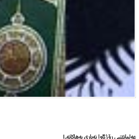
عه‌لمانێتیى ڕۆژئاوا نه‌یارى به‌هاكانه‌..!