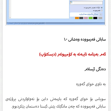
ساباتی فه‌رمووده وه‌شانی ١.٠
ئەم بەرنامە تايبەتە بە كۆمپيوتەر (ديسكتۆپ)
ده‌نگی ئیسلام
به ناوی خوای گه‌وره‌
سوپاس بۆ خوای گه‌وره که یارمه‌تی داین بۆ ته‌واوکردنی پرۆژه‌ی
ساباتی فه‌رمووده که چه‌ن مانگێك پێش ئێستا ده‌ستمان پێکردبوو.