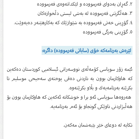
٢. گه‌ڕان به‌دوای فه‌رمووده و لێکدانه‌وه‌ی فه‌رمووده
٣. هه‌ڵگرتنی فه‌رمووده له به‌شی لیستی دڵخوازه‌کان
٤. گۆڕینی خه‌تی فه‌رمووده به شێوازێك که به‌کارهێنه‌ر ده‌یه‌وێت.
٥. گۆڕینی به‌رگی فه‌رمووده
لێره‌ش به‌رنامه‌که خۆی (ساباتی فەرموودە) داگره:
ئێمه‌ زۆر سوپاسی كۆمه‌ڵه‌ی نووسه‌رانی ئیسلامیی كوردستان ده‌که‌ین
که هاوکارمان بوون به ناردنی دەقی پوخته‌ی سه‌حیحی موسلیم تا
بکرێته‌ به‌رنامه‌یه‌ك و بڵاو بکرێته‌وه‌.
هه‌روه‌ها سوپاسی ئه‌و برا و خوشکانه ئه‌که‌ین که هاوکارمان بوون بۆ
هه‌ڵبژاردنی ناوێکی گونجاو بۆ ئه‌م به‌رنامه‌یه.
تکایه له دوعای خێر بێبه‌شمان مه‌که‌ن.