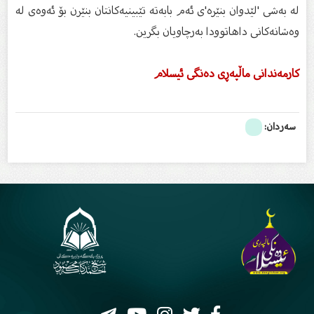
له به‌شی 'لێدوان بنێره'‌ی ئه‌م بابه‌ته‌ تێبینیه‌کانتان بنێرن بۆ ئه‌وه‌ی له
وه‌شانه‌کانی داهاتوودا به‌رچاویان بگرین.
کارمه‌ندانی ماڵپه‌ڕی ده‌نگی ئیسلام
سەردان: