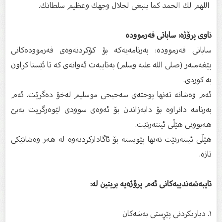
اللهم لك الحمد كما ينبغى لجلال وجهك وعظيم سلطانك.
ناوی پرۆژه: ساباتی فه‌رمووده
ساباتی فه‌رمووده: به‌رنامه‌یه‌که بۆ کۆکردنه‌وه‌ی فه‌رمووده‌کانی
پێغه‌مبه‌ر (صلى الله عليه وسلم) به‌تایبه‌ت ئه‌وانه‌ی که تا ئێستا کراون
به کوردی.
ئه‌م وه‌شانه ته‌نها پوخته‌ی سه‌حیحی موسلیم له‌خۆ ده‌گرێت. ئه‌م
به‌رنامه دانراوه بۆ دابه‌زاندن بۆ ئه‌وه‌ی سوودی لێوه‌رگریت به‌بێ
هه‌بوونی هێڵی ئینتەرنێت.
هێڵی ئینتەرنێت ته‌نها پێویسته بۆ ئاگادارکردنه‌وه‌ له هه‌ر وه‌شانێکی
تازه.
تایبه‌تمه‌ندییه‌کانی ئه‌م پرۆژه‌یه بریتین له:
١. دیاریکردنی پێڕ‌ستی به‌شه‌کان