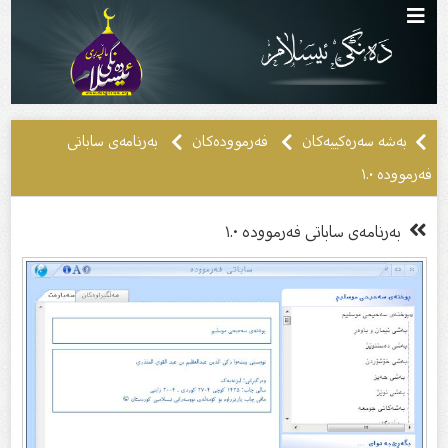
بەشە سەرەکییەکان
فەرموودەکان
بەرنامەی ساباتی
فه‌رمووده ١.٠
بەرنامەی ساباتی فه‌رمووده ١.٠