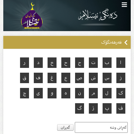
فەرهەنگۆک
ا
ب
ت
ج
ح
خ
د
ر
ز
س
ش
ص
ع
غ
ف
ق
ک
ل
م
ن
ه
و
ی
چ
ڤ
پ
ژ
گ