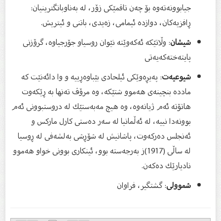
جیابوونه‌ته‌وه‌ بۆ چه‌ن تاقمێكی زۆر، له‌ به‌ناوبانگترینیان:
ڕافزیه‌كان، دوازده‌ ئیمامی، زه‌یدی، باتنی و ئیتریش.
شیشان
: وڵاتێكه‌ ئه‌كه‌وێته‌ نێوان روسیاو جۆرجیاوه‌، گرۆزنی
پایته‌خته‌كه‌یه‌تی
شیوعیه‌ت
: په‌یڕه‌وێكی ئیلحادی بێباوه‌ڕیيه‌ و وا دائه‌نێت كه‌
مادده‌ بنچینه‌ی هه‌موو شتێكه‌، وه‌ مرۆڤ ته‌نها به‌ ڕێكه‌وت
هاتۆته‌ ئه‌م ژیانه‌وه‌، وه‌ هیچ مه‌به‌ستێك له‌ دروستبوونی ئه‌م
بوونه‌دا نیيه‌، له‌ ئه‌ڵمانیا له‌ سه‌ر ده‌ستی كارل ماركس و
ئه‌نجلس ده‌ركه‌وت، پاشانیش له‌ شۆڕشی به‌لشه‌فی له‌ ڕ‌وسیا
له‌ ساڵی (1917)ز به‌رجه‌سته‌ بوو، ئینكاری بوونی خواو هه‌موو
نادیارێك ده‌كه‌ن.
شموولی
: گشتگیر، فراوان