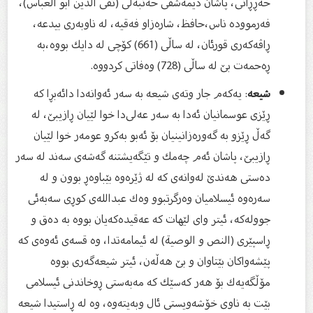
حه‌ڕ‌ڕانی، پاشان دیمه‌شقی حه‌نبه‌لی (تقی الدین ابو العباس)،
فه‌رمووده‌ ناس،حافظ، شاره‌زاو فه‌قیه، له‌ ناوبه‌ری بیدعه‌،
ڕاڤه‌كه‌ری قور‌ئان، له‌ ساڵی (661) كۆچی له‌ دایك بووه‌،به‌
ڕه‌حمه‌ت بێ له‌ ساڵی (728) وه‌فاتی كردووه‌.
شیعه‌
: یه‌كه‌م جار وته‌ی شیعه‌ به‌ سه‌ر ئه‌وانه‌دا دائه‌بڕا كه‌
ڕێزی عوسمانیان ئه‌دا به‌ سه‌ر عه‌لی‌دا خوا لێیان ڕازیبێ، له‌
گه‌ڵ ڕێزو به‌ گه‌وره‌زانینیان بۆ ئه‌بو به‌كرو عومه‌ر خوا لێیان
ڕازیبێ، پاشان ئه‌م چه‌مك و تێگه‌یشتنه‌ گه‌شه‌ی سه‌ند له‌ سه‌ر
ده‌ستی هه‌ندێ له‌وانه‌ی كه‌ له‌ ژێره‌وه‌ بێباوه‌ڕ بوون و له‌
سه‌ره‌وه‌ ئیسلامیان وه‌رگرتبوو وه‌ك عبدالله‌ی كوڕی سه‌به‌ئی
جووله‌كه‌، ئیتر وای لێهات كه‌ عه‌قیده‌كه‌یان بووه‌ به‌ ده‌ق و
ڕاسپێری (النص و الوصیة) له‌ ئیمامه‌تدا، وه‌ قسه‌ی ئه‌وه‌ی كه‌
پێشه‌واكان بێتاوان و بێ هه‌ڵه‌ن، ئیتر شیعه‌گه‌ری بووه‌
مۆڵگه‌یه‌ك بۆ هه‌ر كه‌سێك كه‌ مه‌به‌ستی ڕوخاندنی ئیسلامی
بێت به‌ ناوی خۆشه‌ویستی ئال وبه‌یته‌وه‌، وه‌ له‌ ڕاستیدا شیعه‌