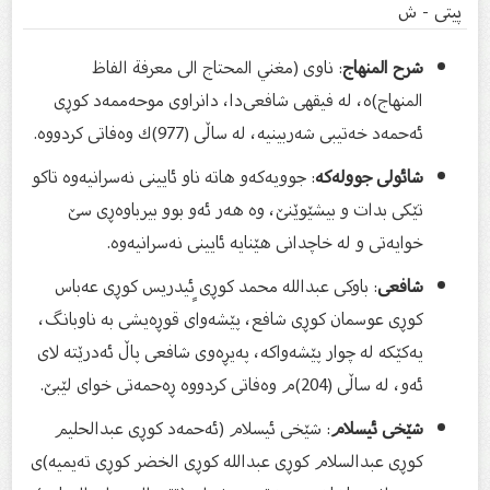
پیتی - ش
شرح المنهاج‌
: ناوی (مغني المحتاج الى معرفة الفاظ
المنهاج)ه‌، له‌ فیقهی شافعی‌دا، دانراوی موحه‌ممه‌د كوڕی
ئه‌حمه‌د خه‌تیبی شه‌ربینیه‌، له‌ ساڵی (977)ك وه‌فاتی كردووه‌.
شائولی جووله‌كه‌
: جوویه‌كه‌و هاته‌ ناو ئایینی نه‌سرانیه‌وه‌ تاكو
تێكی بدات و بیشێوێنێ، وه‌ هه‌ر ئه‌و بوو بیرباوه‌ڕی سێ
خوایه‌تی و له‌ خاچدانی هێنایه‌ ئایینی نه‌سرانیه‌وه‌.
شافعی
: باوكی عبدالله محمد كوڕی ٍئیدریس كوڕی عه‌باس
كوڕی عوسمان كوڕی شافع، پێشه‌وای قوڕه‌یشی به‌ ناوبانگ،
یه‌كێكه‌ له‌ چوار پێشه‌واكه‌، په‌یڕه‌وی شافعی پاڵ ئه‌درێته‌ لای
ئه‌و، له‌ ساڵی (204)م وه‌فاتی كردووه‌ ڕه‌حمه‌تی خوای لێبێ.
شێخی ئیسلام
: شێخی ئیسلام (ئه‌حمه‌د كوڕی عبدالحلیم
كوڕی عبدالسلام كوڕی عبدالله كوڕی الخضر كوڕی ته‌یمیه)‌ی