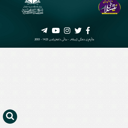
ماڵپەڕی دەنگی ئیسلام - ساڵی دامەزراندن 1423 - 2003