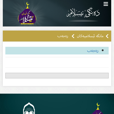
مانگە ئیسلامییەکان
ره‌جه‌ب
ره‌جه‌ب