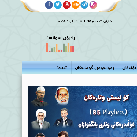
هەینی 23 صفر 1448 هـ - 7 ئاب 2026 م
رادیۆی سوننەت
بۆنەکان
رەوانەوەی گومانەکان
ئیعجاز