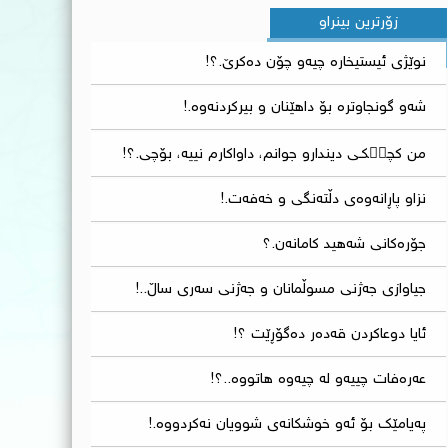
زۆرترین بینراو
نوێترین بابەت
نوێژی ئیستیخارە چیەو چۆن دەکرێ.؟!
شەو گونجاوترە بۆ داهێنان و بیرکردنەوە.!
من کچی٘کـی دیندارو جوانم، داواکارم نییە، بۆچی.؟!
نزاو پاڕانەوەی دڵتەنگی و خەفەت.!
جۆرەکانی شەهید كامانەن.؟
جیاوازی جەژنی مسوڵمانان و جەژنی سەری ساڵ..!
ئایا دوعاکردن قەدەر دەگۆڕێت ؟!
عەرەفات چییەو لە چیەوە هاتووە..؟!
پەیامێک بۆ ئه‌و خوشكانه‌ی شوویان نه‌كردووه.!