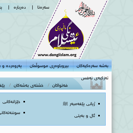
سەرەتا
|
دەربارە
|
پ
بەشە سەرەکیەکان
بیروباوەڕی موسوڵمان
پەروەردە و با
تەزکیەی نەفس
فەتواکان
خشتەی بەشەکان
پێغ
خێزانه‌کانی
ژیانی پێغه‌مبه‌ر ﷺ
سوننه‌ته‌کان
ئال و به‌یتی