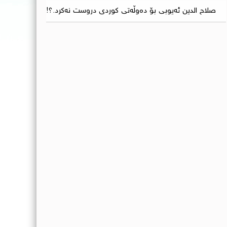
صلاح الدين ئەیوبی بۆ دەوڵەتی کوردی دروست نەکرد.؟!