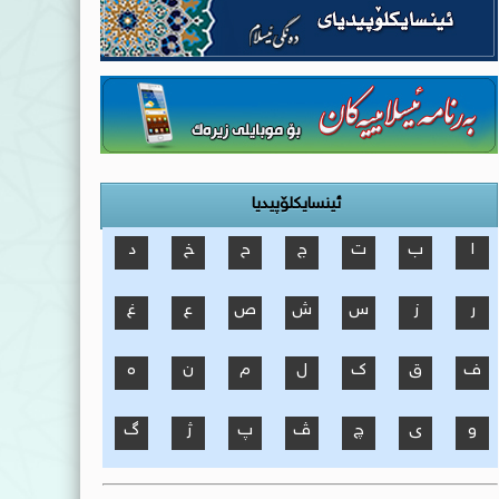
ئینسایکلۆپیدیا
ا
ب
ت
ج
ح
خ
د
ر
ز
س
ش
ص
ع
غ
ف
ق
ک
ل
م
ن
ه
و
ی
چ
ڤ
پ
ژ
گ